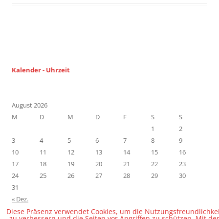
Beitragsnavigation
Kalender
-
Uhrzeit
August 2026
M
D
M
D
F
S
S
1
2
3
4
5
6
7
8
9
10
11
12
13
14
15
16
17
18
19
20
21
22
23
24
25
26
27
28
29
30
31
« Dez.
Diese Präsenz verwendet Cookies, um die Nutzungsfreundlichkei
zu verbessern und die Seiten vor Angriffen zu schützen. Mit de